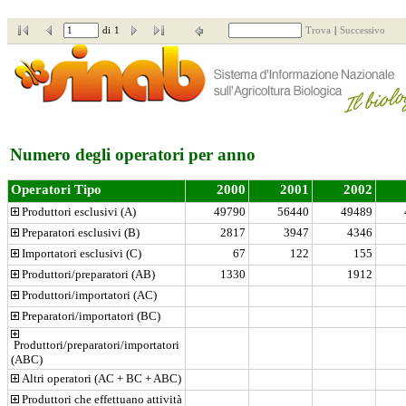
di
1
Trova
|
Successivo
Numero degli operatori per anno
Operatori Tipo
2000
2001
2002
 Produttori esclusivi (A)
49790
56440
49489
 Preparatori esclusivi (B)
2817
3947
4346
 Importatori esclusivi (C)
67
122
155
 Produttori/preparatori (AB)
1330
1912
 Produttori/importatori (AC)
 Preparatori/importatori (BC)
 Produttori/preparatori/importatori 
(ABC)
 Altri operatori (AC + BC + ABC)
 Produttori che effettuano attività 