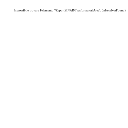
Impossibile trovare l'elemento '/ReportSINAB/TrasformatoriArea'. (rsItemNotFound)