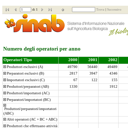
di
1
Trova
|
Successivo
Numero degli operatori per anno
Operatori Tipo
2000
2001
2002
 Produttori esclusivi (A)
49790
56440
49489
 Preparatori esclusivi (B)
2817
3947
4346
 Importatori esclusivi (C)
67
122
155
 Produttori/preparatori (AB)
1330
1912
 Produttori/importatori (AC)
 Preparatori/importatori (BC)
 Produttori/preparatori/importatori 
(ABC)
 Altri operatori (AC + BC + ABC)
 Produttori che effettuano attività 