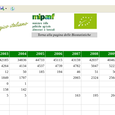
Torna alla pagina delle Biostatistiche
2003
2004
2005
2006
2007
2008
200
42185
34836
44733
45115
43159
42037
4046
4264
4134
4537
4739
4782
5047
522
12
50
185
194
46
51
5
1849
1797
2065
2324
256
0
1
158
142
5
5
163
195
20