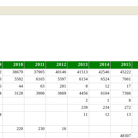
9
2010
2011
2012
2013
2014
2015
2
38679
37905
40146
41513
42546
45222
3
5592
6165
5597
6154
6524
7061
6
44
63
281
8
12
17
4
3128
3906
3669
4456
6104
7366
2
1
8
239
234
272
4
11
12
13
220
230
16
48307